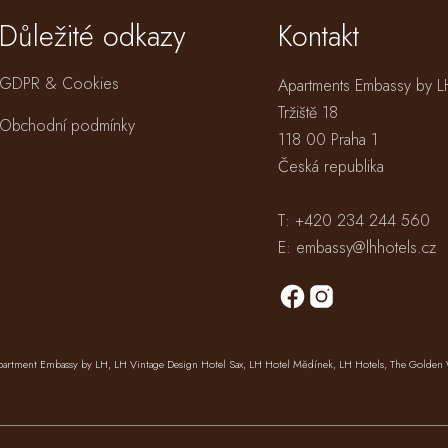
Důležité odkazy
Kontakt
GDPR & Cookies
Apartments Embassy by L
Tržiště 18
Obchodní podmínky
118 00 Praha 1
Česká republika
T:
+420 234 244 560
E:
embassy@lhhotels.cz
partment Embassy by LH
,
LH Vintage Design Hotel Sax
,
LH Hotel Mědínek
,
LH Hotels,
The Golden 