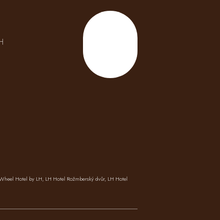
H
Nahoru
Wheel Hotel by LH
,
LH Hotel Rožmberský dvůr
,
LH Hotel