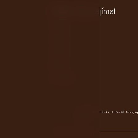
Může Vás zajímat
Pokoje
Lokalita
Galerie
Kariéra
LH Hotels
LH Parkhotel Hluboká
,
LH Dvořák Tábor
,
A
Mlýn