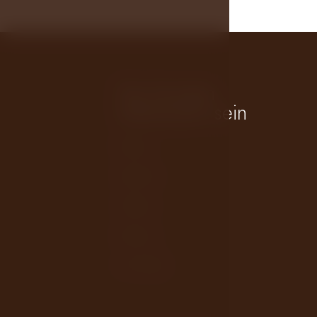
Sie könnten
interessiert sein
Räume
Standort
Galerie
Karriere
LH Hotels