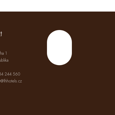
t
Hoch
ha 1
blika
34 244 560
@lhhotels.cz