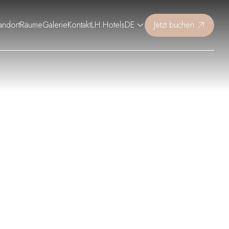
andort
Räume
Galerie
Kontakt
LH Hotels
DE
Jetzt buchen